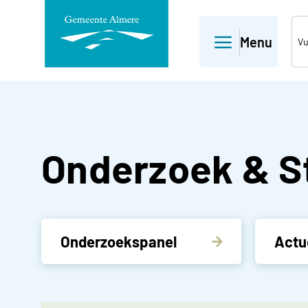
Direct
Menu
naar
paginainhoud
Onderzoek & S
Onderzoekspanel
Actu